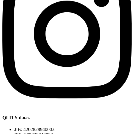
QLITY d.o.o.
JIB: 4202828940003