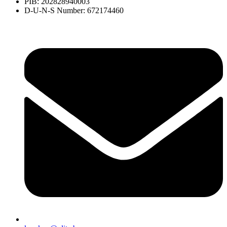
PIB: 202828940003
D-U-N-S Number: 672174460